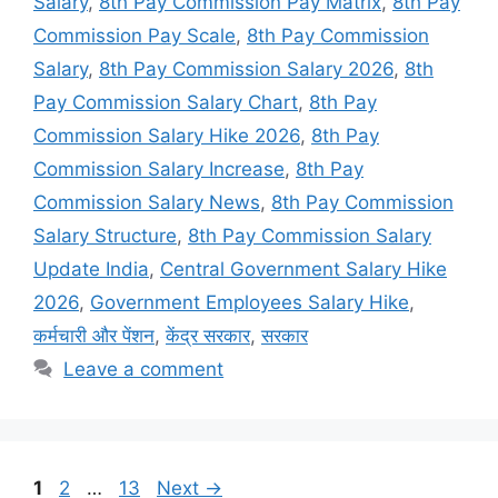
Salary
,
8th Pay Commission Pay Matrix
,
8th Pay
Commission Pay Scale
,
8th Pay Commission
Salary
,
8th Pay Commission Salary 2026
,
8th
Pay Commission Salary Chart
,
8th Pay
Commission Salary Hike 2026
,
8th Pay
Commission Salary Increase
,
8th Pay
Commission Salary News
,
8th Pay Commission
Salary Structure
,
8th Pay Commission Salary
Update India
,
Central Government Salary Hike
2026
,
Government Employees Salary Hike
,
कर्मचारी और पेंशन
,
केंद्र सरकार
,
सरकार
Leave a comment
Page
Page
Page
1
2
…
13
Next
→