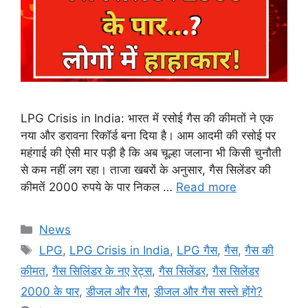
LPG Crisis in India: भारत में रसोई गैस की कीमतों ने एक
नया और डरावना रिकॉर्ड बना दिया है। आम आदमी की रसोई पर
महंगाई की ऐसी मार पड़ी है कि अब चूल्हा जलाना भी किसी चुनौती
से कम नहीं लग रहा। ताजा खबरों के अनुसार, गैस सिलेंडर की
कीमतें 2000 रुपये के पार निकल …
Read more
Categories
News
Tags
LPG
,
LPG Crisis in India
,
LPG गैस
,
गैस
,
गैस की
कीमत
,
गैस सिलिंडर के नए रेट्स
,
गैस सिलेंडर
,
गैस सिलेंडर
2000 के पार
,
डीजल और गैस
,
डीजल और गैस सस्ते होंगे?